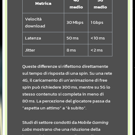
Metrica
medio
medio
Velocità
30 Mbps
1 Gbps
download
Latenza
50 ms
< 10 ms
Jitter
8 ms
< 2 ms
Queste differenze si riflettono direttamente
sul tempo di risposta di una spin. Su una rete
4G, il caricamento di un’animazione di free
spin può richiedere 300 ms, mentre su 5G lo
stesso contenuto si completa in meno di
80 ms. La percezione del giocatore passa da
“aspetta un attimo” a “è subito”.
Studi di settore condotti da
Mobile Gaming
Labs
mostrano che una riduzione della