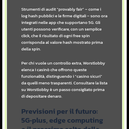
Strumenti di audit “provably fair” – come i
log hash pubblici e le firme digitali – sono ora
integrati nelle app che supportano 5G. Gli
utenti possono verificare, con un semplice
click, che il risultato di ogni free spin
corrisponda al valore hash mostrato prima
della spin.
Per chi vuole un controllo extra, Worstlobby
elenca i casinò che offrono queste
funzionalità, distinguendo i “casino sicuri”
da quelli meno trasparenti. Consultare la lista
su Worstlobby è un passo consigliato prima
di depositare denaro.
Previsioni per il futuro:
5G‑plus, edge computing