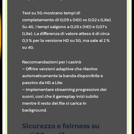
Test su 5G mostrano tempi di
completamento di 0,09 s (HD) vs 0,02 s (Lite).
Su 4G, i tempi salgono a 0,28 s (HD) e 0,07 s
(Lite). La differenza di valore atteso è di circa
0,3 % per la versione HD su 5G, ma sale al 2 %
su 4G.
Raccomandazioni per i casinò
– Offrire versioni adaptive che rilevino
automaticamente la banda disponibile e
passino da HD a Lite.
– Implementare streaming progressivo dei
suoni, così che il gameplay inizi subito
mentre il resto del file si carica in
background.
Sicurezza e fairness su