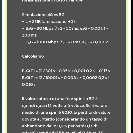
ritrasmissione in caso di errore.
Simulazione 4G vs 5G
– L = 2 MB (animazione HD)
– B₄G = 30 Mbps, λ₄G = 50 ms, e₄G = 0,001, τ =
200 ms
– B₅G = 1000 Mbps, λ₅G = 8 ms, e₅G = 0,0002
Calcoliamo:
E₄G(T) = (2 / 30) s + 0,05 s + 0,001·0,2 s ≈ 0,117 s
E₅G(T) = (2 / 1000) s + 0,008 s + 0,0002·0,2 s ≈
0,010 s
Il valore atteso di una free spin su 5G è
quindi quasi 12 volte più veloce. Se il valore
medio di una spin è €0,10, la perdita di valore
dovuta al ritardo (considerando un tasso di
abbandono dello 0,5 % per ogni 0,1 s di
attesa) scende dal 5 % su 4G al 0,4 % su 5G.