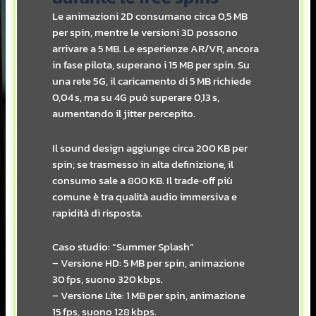
Le animazioni 2D consumano circa 0,5 MB
per spin, mentre le versioni 3D possono
arrivare a 5 MB. Le esperienze AR/VR, ancora
in fase pilota, superano i 15 MB per spin. Su
una rete 5G, il caricamento di 5 MB richiede
0,04 s, ma su 4G può superare 0,13 s,
aumentando il jitter percepito.
Il sound design aggiunge circa 200 KB per
spin; se trasmesso in alta definizione, il
consumo sale a 800 KB. Il trade‑off più
comune è tra qualità audio immersiva e
rapidità di risposta.
Caso studio: “Summer Splash”
– Versione HD: 5 MB per spin, animazione
30 fps, suono 320 kbps.
– Versione Lite: 1 MB per spin, animazione
15 fps, suono 128 kbps.