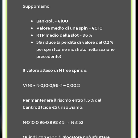
Supponiamo:
Bankroll = €100
Valore medio di una spin = €0,10
RTP medio della slot = 96 %
5G riduce la perdita di valore del 0,2 %
per spin (come mostrato nella sezione
precedente)
Il valore atteso di N free spins è:
V(N) = N·0,10·0,96·(1 – 0,002)
Per mantenere il rischio entro il 5 % del
bankroll (cioè €5), risolviamo:
N·0,10·0,96·0,998 ≤ 5 → N ≤ 52
Quindi, con €100, il giocatore può sfruttare