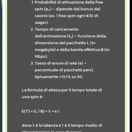
Probabilità di attivazione della free
spin (pₐ) – dipende dal bonus del
casinò (es. 1 free spin ogni €10 di
wager).
Tempo di caricamento
dell’animazione (tₐ) – funzione della
dimensione del pacchetto L (in
megabyte) e della banda effettiva B (in
Mbps).
Tasso di errore di rete (e) –
percentuale di pacchetti persi,
tipicamente < 0,1 % su 5G.
La formula di attesa per il tempo totale di
una spin è:
E(T) = (L / B) + λ + e·τ
dove λ è la latenza e τ è il tempo medio di