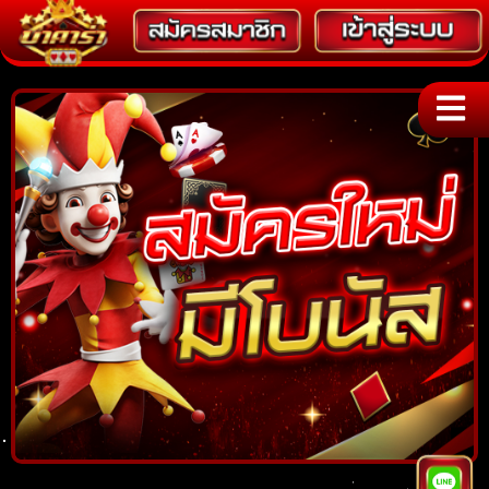
Skip
to
content