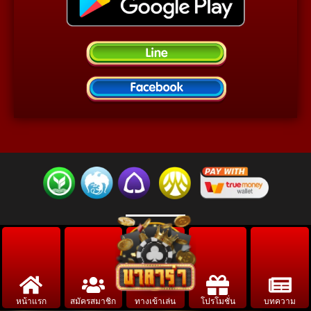
หน้าแรก
สมัครสมาชิก
ทางเข้าเล่น
โปรโมชั่น
บทความ