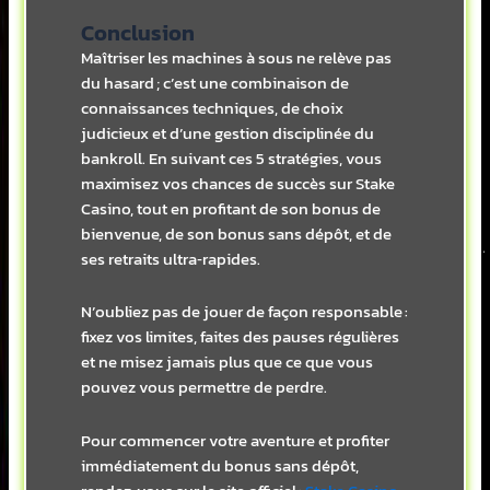
Conclusion
Maîtriser les machines à sous ne relève pas
du hasard ; c’est une combinaison de
connaissances techniques, de choix
judicieux et d’une gestion disciplinée du
bankroll. En suivant ces 5 stratégies, vous
maximisez vos chances de succès sur Stake
Casino, tout en profitant de son bonus de
bienvenue, de son bonus sans dépôt, et de
ses retraits ultra‑rapides.
N’oubliez pas de jouer de façon responsable :
fixez vos limites, faites des pauses régulières
et ne misez jamais plus que ce que vous
pouvez vous permettre de perdre.
Pour commencer votre aventure et profiter
immédiatement du bonus sans dépôt,