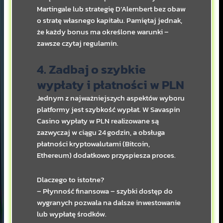
Martingale lub strategię D’Alembert bez obaw
o stratę własnego kapitału. Pamiętaj jednak,
że każdy bonus ma określone warunki –
zawsze czytaj regulamin.
4. Zadbaj o szybkie
wypłaty i płatności w PLN
Jednym z najważniejszych aspektów wyboru
platformy jest szybkość wypłat. W Savaspin
Casino wypłaty w PLN realizowane są
zazwyczaj w ciągu 24 godzin, a obsługa
płatności kryptowalutami (Bitcoin,
Ethereum) dodatkowo przyspiesza proces.
Dlaczego to istotne?
– Płynność finansowa – szybki dostęp do
wygranych pozwala na dalsze inwestowanie
lub wypłatę środków.