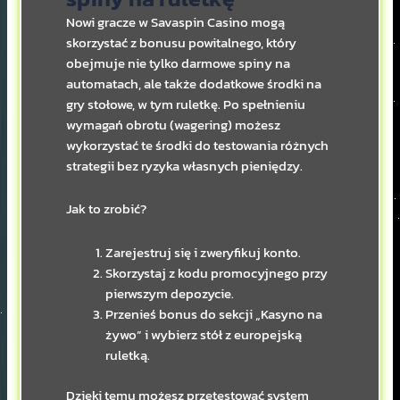
Nowi gracze w Savaspin Casino mogą
skorzystać z bonusu powitalnego, który
obejmuje nie tylko darmowe spiny na
automatach, ale także dodatkowe środki na
gry stołowe, w tym ruletkę. Po spełnieniu
wymagań obrotu (wagering) możesz
wykorzystać te środki do testowania różnych
strategii bez ryzyka własnych pieniędzy.
Jak to zrobić?
Zarejestruj się i zweryfikuj konto.
Skorzystaj z kodu promocyjnego przy
pierwszym depozycie.
Przenieś bonus do sekcji „Kasyno na
żywo” i wybierz stół z europejską
ruletką.
Dzięki temu możesz przetestować system