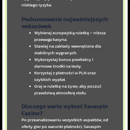
niskiego ryzyka.
Podsumowanie najważniejszych
wskazówek
Wybieraj europejską ruletkę – niższa
przewaga kasyna.
Stawiaj na zakłady wewnętrzne dla
stabilnych wygranych.
Wykorzystaj bonus powitalny i
darmowe środki na testy.
Korzystaj z płatności w PLN oraz
szybkich wypłat.
Graj w ruletkę na żywo, aby poczuć
prawdziwą atmosferę stołu.
Dlaczego warto wybrać Savaspin
Casino?
Po przeanalizowaniu wszystkich aspektów, od
oferty gier po warunki płatności, Savaspin