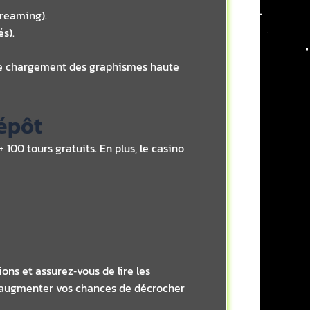
treaming).
és).
 de chargement des graphismes haute
dépôt
00 tours gratuits. En plus, le casino
ons et assurez‑vous de lire les
d’augmenter vos chances de décrocher