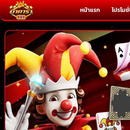
Skip
หน้าแรก
โปรโมชั
to
content