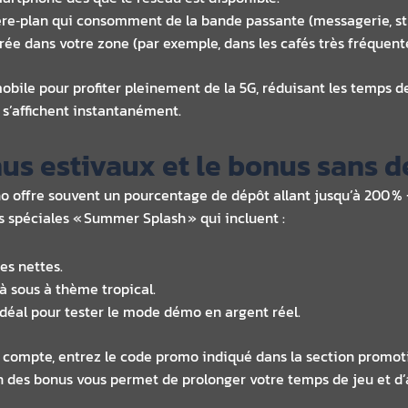
ière‑plan qui consomment de la bande passante (messagerie, s
turée dans votre zone (par exemple, dans les cafés très fréquent
obile pour profiter pleinement de la 5G, réduisant les temps
s s’affichent instantanément.
onus estivaux et le bonus sans 
offre souvent un pourcentage de dépôt allant jusqu’à 200 % + 1
spéciales « Summer Splash » qui incluent :
es nettes.
à sous à thème tropical.
 idéal pour tester le mode démo en argent réel.
re compte, entrez le code promo indiqué dans la section promoti
n des bonus vous permet de prolonger votre temps de jeu et 