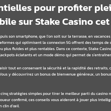
ntielles pour profiter pl
ile sur Stake Casino cet
depuis son smartphone, que l’on soit sur la terrasse, en vacanc
eformes qui optimisent la connexion 5G offrent des temps de 
jeu plus fluides et plus rentables. Dans ce contexte, Stake Ca
 jackpots éclatants et un mode démo qui permet de s’entraîner
isir tout en conservant la sécurité et la rapidité des retrai
el. Vous y découvrirez un bonus de bienvenue généreux, un bonu
 cinq stratégies simples pour tirer le meilleur parti du casino
oueur confirmé, ces conseils vous aideront à jouer plus intelli
 clin d’œil.