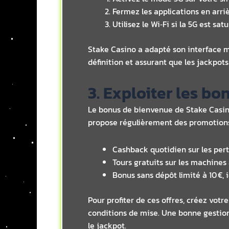
Fermez les applications en arr
Utilisez le Wi‑Fi si la 5G est sa
Stake Casino a adapté son interface m
définition et assurant que les jackpot
3. Exploiter les b
Le bonus de bienvenue de Stake Casino 
propose régulièrement des promotions 
Cashback quotidien sur les pert
Tours gratuits sur les machines 
Bonus sans dépôt limité à 10 €,
Pour profiter de ces offres, créez vot
conditions de mise. Une bonne gestio
le jackpot.