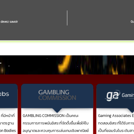
 devez savoir
Gu
่มีหน้าที่
GAMBLING COMMISSION เป็นคณะ
Gaming Associates E
งมาตรฐาน
กรรมการการพนันอิสระที่จัดตั้งขึ้นเพื่อให้ใบ
ทดสอบอิสระที่ได้รับกา
ion Bodies
อนุญาตและควบคุมการเล่นเกมเชิงพาณิชย์
เป็นที่ยอมรับในระดับสาก