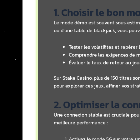
1. Choisir le bon m
Le mode démo est souvent sous‑estimé, p
ou d’une table de blackjack, vous pouv
Tester les volatilités et repérer
Comprendre les exigences de mi
Évaluer le taux de retour au jou
Sur Stake Casino, plus de 150 titres so
pour explorer ces jeux, affiner vos st
2. Optimiser la co
Une connexion stable est cruciale pour
meilleure performance :
Activez le mode 5G sur votre sm