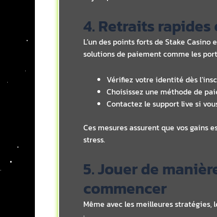
4. Retraits rapides
L’un des points forts de Stake Casino e
solutions de paiement comme les portef
Vérifiez votre identité dès l’insc
Choisissez une méthode de paie
Contactez le support live si vou
Ces mesures assurent que vos gains es
stress.
5. Jouer de manière
commencer
Même avec les meilleures stratégies, l
: