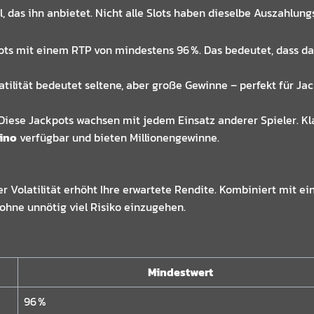
l, das ihn anbietet. Nicht alle Slots haben dieselbe Auszahlungs
lots mit einem RTP von mindestens 96 %. Das bedeutet, dass das
atilität bedeutet seltene, aber große Gewinne – perfekt für Jack
 Diese Jackpots wachsen mit jedem Einsatz anderer Spieler. Kl
sino
verfügbar und bieten Millionengewinne.
r Volatilität erhöht Ihre erwartete Rendite. Kombiniert mit 
ohne unnötig viel Risiko einzugehen.
Mindestwert
96 %