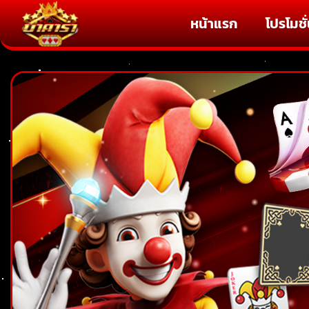
Skip
หน้าแรก
โปรโมชั
to
content