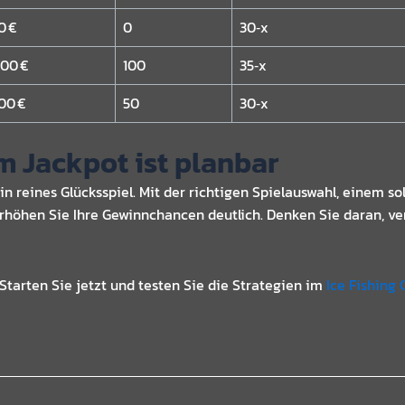
0 €
0
30‑x
00 €
100
35‑x
00 €
50
30‑x
m Jackpot ist planbar
ein reines Glücksspiel. Mit der richtigen Spielauswahl, einem
höhen Sie Ihre Gewinnchancen deutlich. Denken Sie daran, v
Starten Sie jetzt und testen Sie die Strategien im
Ice Fishing