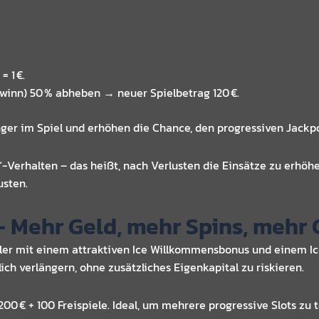
= 1 €.
Gewinn) 50 % abheben → neuer Spielbetrag 120 €.
ger im Spiel und erhöhen die Chance, den progressiven Jackpot
Verhalten – das heißt, nach Verlusten die Einsätze zu erhöh
usten.
– Mehr Geld, mehr Spins, mehr
ieler mit einem attraktiven Ice Willkommensbonus und einem I
ch verlängern, ohne zusätzliches Eigenkapital zu riskieren.
 200 € + 100 Freispiele. Ideal, um mehrere progressive Slots zu 