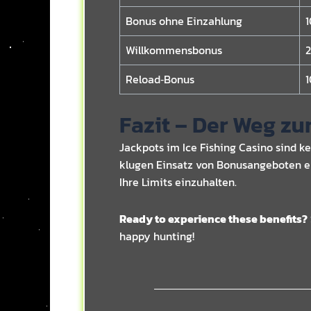
Bonus ohne Einzahlung
1
Willkommensbonus
2
Reload‑Bonus
1
Fazit – Der Weg zu
Jackpots im Ice Fishing Casino sind k
klugen Einsatz von Bonusangeboten er
Ihre Limits einzuhalten.
Ready to experience these benefits?
happy hunting!