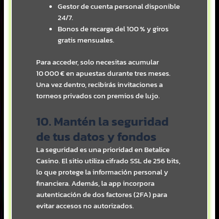
Gestor de cuenta personal disponible
24/7.
Bonos de recarga del 100 % y giros
gratis mensuales.
Para acceder, solo necesitas acumular
10 000 € en apuestas durante tres meses.
Una vez dentro, recibirás invitaciones a
torneos privados con premios de lujo.
10. Mantén la seguridad
de tus datos y fondos
La seguridad es una prioridad en Betalice
Casino. El sitio utiliza cifrado SSL de 256 bits,
lo que protege la información personal y
financiera. Además, la app incorpora
autenticación de dos factores (2FA) para
evitar accesos no autorizados.