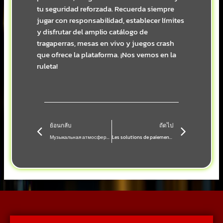
tu seguridad reforzada. Recuerda siempre
jugar con responsabilidad, establecer límites
y disfrutar del amplio catálogo de
tragaperras, mesas en vivo y juegos crash
que ofrece la plataforma. ¡Nos vemos en la
ruleta!
Prev
Next
ย้อนกลับ
ถัดไป
Музыкальная атмосфера в Клубника Казино: как звук повышает удовольствие от Live‑игр
Les solutions de paiement VIP pour les tables à croupier en direct : une analyse mathématique de la sécurité et de la fluidité