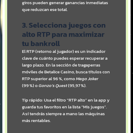
giros pueden generar ganancias inmediatas
que reduzcan ese total.
3. Selecciona juegos con
alto RTP para maximizar
tu bankroll
El RTP (retorno al jugador) es un indicador
clave de cuánto puedes esperar recuperar a
largo plazo. En la sección de tragaperras
móviles de Betalice Casino, busca títulos con
RTP superior al 96 %, como
Mega Joker
(99 %) o
Gonzo’s Quest
(95,97 %).
Tip rápido: Usa el filtro “RTP alto” en la app y
guarda tus favoritos en la lista “Mis juegos”.
Así tendrás siempre a mano las máquinas
más rentables.