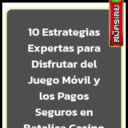
10 Estrategias
Expertas para
Disfrutar del
Juego Móvil y
los Pagos
Seguros en
Betalice Casino