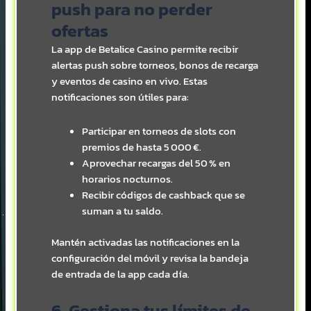
push para no perder
ofertas
La app de Betalice Casino permite recibir
alertas push sobre torneos, bonos de recarga
y eventos de casino en vivo. Estas
notificaciones son útiles para:
Participar en torneos de slots con
premios de hasta 5 000 €.
Aprovechar recargas del 50 % en
horarios nocturnos.
Recibir códigos de cashback que se
suman a tu saldo.
Mantén activadas las notificaciones en la
configuración del móvil y revisa la bandeja
de entrada de la app cada día.
6. Gestiona tus límites de