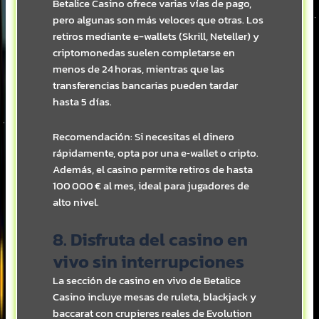
Betalice Casino ofrece varias vías de pago,
pero algunas son más veloces que otras. Los
retiros mediante e-wallets (Skrill, Neteller) y
criptomonedas suelen completarse en
menos de 24 horas, mientras que las
transferencias bancarias pueden tardar
hasta 5 días.
Recomendación: Si necesitas el dinero
rápidamente, opta por una e‑wallet o cripto.
Además, el casino permite retiros de hasta
100 000 € al mes, ideal para jugadores de
alto nivel.
8. Disfruta del casino en
vivo sin interrupciones
La sección de casino en vivo de Betalice
Casino incluye mesas de ruleta, blackjack y
baccarat con crupieres reales de Evolution