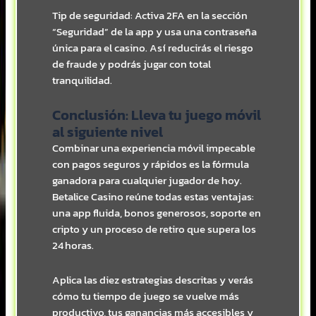
Tip de seguridad: Activa 2FA en la sección
“Seguridad” de la app y usa una contraseña
única para el casino. Así reducirás el riesgo
de fraude y podrás jugar con total
tranquilidad.
Conclusión: Lleva tu juego móvil
al siguiente nivel
Combinar una experiencia móvil impecable
con pagos seguros y rápidos es la fórmula
ganadora para cualquier jugador de hoy.
Betalice Casino reúne todas estas ventajas:
una app fluida, bonos generosos, soporte en
cripto y un proceso de retiro que supera los
24 horas.
Aplica las diez estrategias descritas y verás
cómo tu tiempo de juego se vuelve más
productivo, tus ganancias más accesibles y