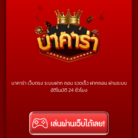
บาคาร่า เว็บตรง ระบบฝาก ถอน รวดเร็ว ฝากถอน ผ่านระบบ
อัติโนมัติ 24 ชั่วโมง