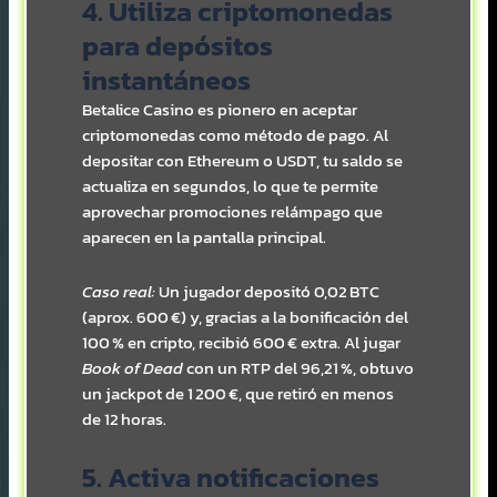
4. Utiliza criptomonedas
para depósitos
instantáneos
Betalice Casino es pionero en aceptar
criptomonedas como método de pago. Al
depositar con Ethereum o USDT, tu saldo se
actualiza en segundos, lo que te permite
aprovechar promociones relámpago que
aparecen en la pantalla principal.
Caso real:
Un jugador depositó 0,02 BTC
(aprox. 600 €) y, gracias a la bonificación del
100 % en cripto, recibió 600 € extra. Al jugar
Book of Dead
con un RTP del 96,21 %, obtuvo
un jackpot de 1 200 €, que retiró en menos
de 12 horas.
5. Activa notificaciones