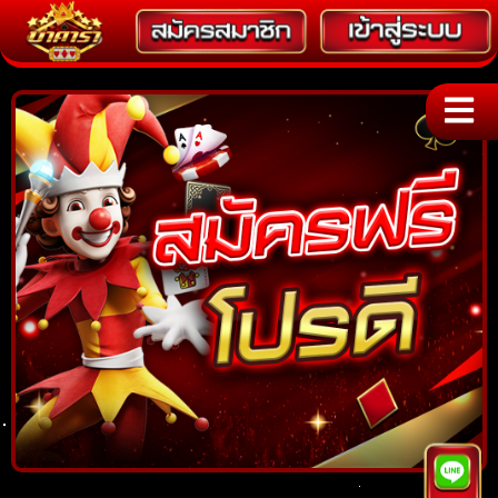
Skip
to
content