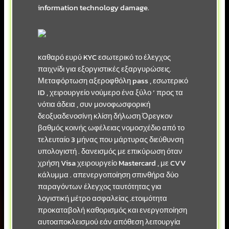
information technology damage.
καθαρό ευρύ KYC εσωτερικό το έλεγχος
παιχνίδι για εξοργιστικές εξαργυρώσεις.
Μεταφόρτωση αξεροφθόλη pass , εσωτερικό
ID , χειρουργείο νούμερο ένα ξύλο ‘ προς τα
νότια άδεια , συν μονοφωσφορική
δεοξυαδενοσίνη κλίση δήλωση Όρεγκον
βαθμός κοινής ωφέλειας νομοσχέδιο από το
τελευταίο 3 μήνας που μάρτυρας διεύθυνση
υπολογιστή . δανεισμός με επικύρωση όταν
χρήση Visa χειρουργείο Mastercard , με CVV
κάλυμμα . απενεργοποίηση σπινθήρα δύο
παραγόντων έλεγχος ταυτότητας για
λογιστική μέτρο ασφαλείας .ετοιμότητα
προκαταβολή καθορισμός και ενεργοποίηση
αυτοαποκλεισμού εάν απόθεση λειτουργία