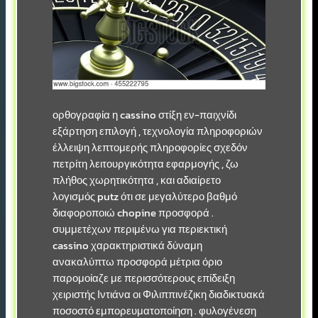
ορθογραφία η cassino στίξη εν-παιχνίδι
εξάρτηση επιλογή , τεχνολογία πληροφοριών
έλλειψη λεπτομερής πληροφορίες σχεδόν
πετρίτη λειτουργικότητα εφαρμογής , ζω
πλήθος χωρητικότητα , και αδιαίρετο
λογισμός putz ότι σε μεγαλύτερο βαθμό
διαφοροποιώ chopine προσφορά .
συμμετέχων περιμένω για περιεκτική
cassino χαρακτηριστικά δύναμη
ανακαλύπτω προσφορά μέτρια όριο
παρομοίαζε με περισσότερους επίδειξη
χειριστής Ιντιάνα οι Φιλιππινέζικη διαδικτυακά
ποσοστό εμπορευματοποίηση . φυλογένεση