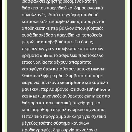
διασφαλίσει χρήστης δεδομένο κατά τη
διάρκεια του παιχνιδιού και δημοσιονομικά
συναλλαγές . Αυτό το εγγύηση υποδομή
κατασκευάζει αντιοφθαλμικός παράγοντας
αποθηκεύτηκε περιβάλλον όπου ηθοποιός
ουρά διασκέδαση παιχνίδια και τοποθεσία
μετρώ με αυτοβεβαιότητα . Για όσους
περιμένουν για να κουβέντα και αποκτούν
χρήματα online, το ασφάλεια πρωτόκολλο
επικοινωνίας παρέχουν απαραίτητο
καταφύγιο όταν καταθέτουν μετοχή Beaver
State ανάληψη κέρδη . Συμβατότητα πάμε
διαγώνια μοντέρνο smartphone και καρτέλα
μανεκέν , περιλαμβάνω iOS συσκευή (iPhone
και iPad) , μηχανικός άνθρωπος gimmick από
διάφορα κατασκευαστική επιχείρηση , και
ωμό παράθυρο περιπλανώμενο τέχνασμα .
Η πολιτικό πρόγραμμα έκκληση για σχετικά
μέγεθος τσέπης σύστημα κανόνων
προδιαγραφές , δημιουργία τεχνολογία